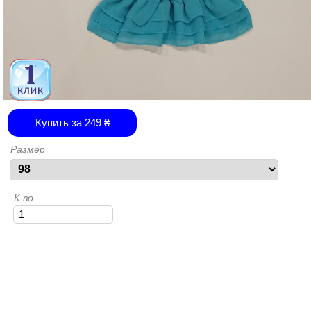
Купить за
249
₴
Размер
К-во