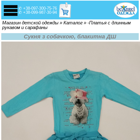
✆ +38-097-300-75-76
✆ +38-099-987-30-94
Вы здесь
Магазин детской одежды
»
Каталог
»
-Платья с длинным
рукавом и сарафаны
Сукня з собачкою, блакитна ДШ