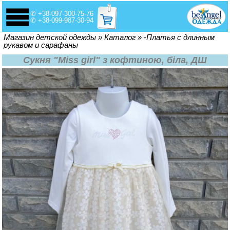
✆ +38-097-300-75-76
✆ +38-099-987-30-94
Вы здесь
Магазин детской одежды
»
Каталог
»
-Платья с длинным
рукавом и сарафаны
Сукня "Miss girl" з кофтиною, біла, ДШ