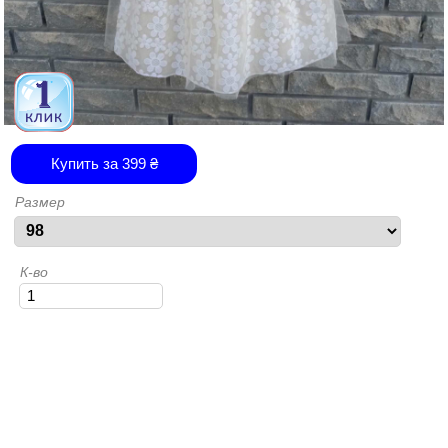
Купить за
399
₴
Размер
К-во