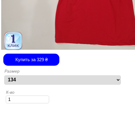
Купить за
329
₴
Размер
К-во